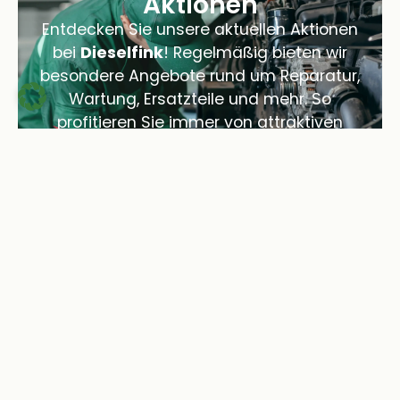
Aktionen
Entdecken Sie unsere aktuellen Aktionen
bei
Dieselfink
! Regelmäßig bieten wir
besondere Angebote rund um Reparatur,
Wartung, Ersatzteile und mehr. So
profitieren Sie immer von attraktiven
Vorteilen für Ihr Fahrzeug.
Zu den Aktionen
Home
Leistungen
§57a-Gutachten