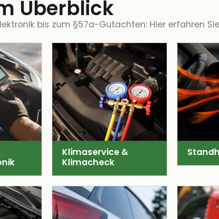
m Überblick
ktronik bis zum §57a-Gutachten: Hier erfahren Sie
&
Klimaservice &
Standh
nik
Klimacheck