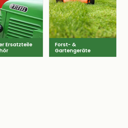
r Ersatzteile
Forst- &
hör
Gartengeräte