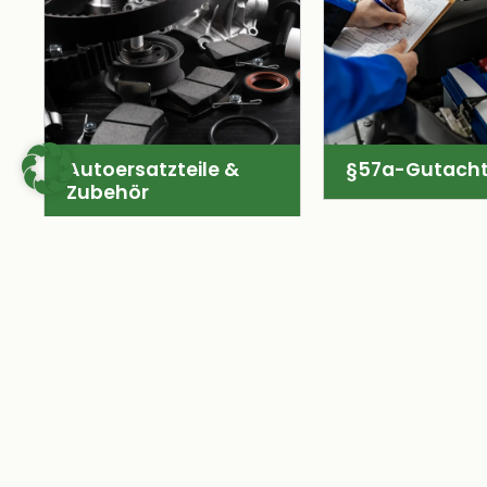
Autoersatzteile &
§57a-Gutach
Zubehör