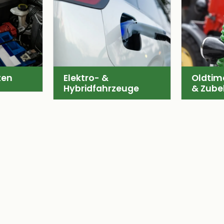
ten
Elektro- &
Oldtime
Hybridfahrzeuge
& Zube
Marken & Partner