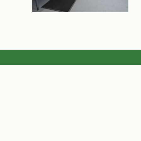
ur Einspritzdüse.
atur
ftliche
Totalschaden? Breites