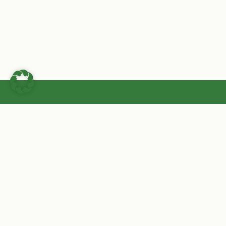
"Alles aus einer
Übe
Alte und hochmoderne
Profe